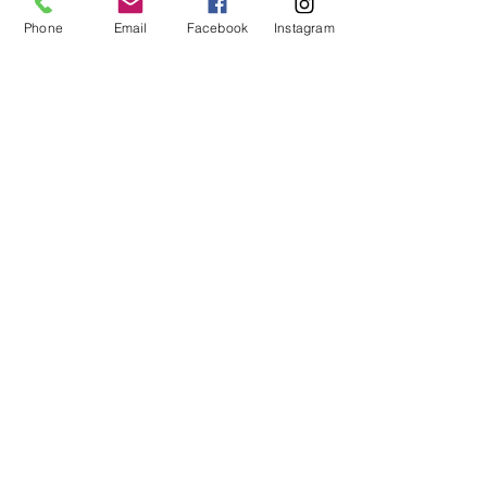
19h / 20h
Phone
Email
Facebook
Instagram
KRAV
MIXTE - BASE
19h / 20h
KRAV WOMEN
MIXTE
19h / 20h
OPEN MAT
MIXTE
20h30 / 21h30
KRAV
MIXTE - INITIES
20h / 21h
JIU-JITSU BRÉSILIEN
MIXTE - BASE
20h15 / 21h15
KRAV
MIXTE - INITIES
20h / 21h
OPEN MAT
MIXTE
20h / 21h