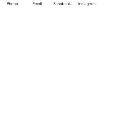
Phone
Email
Facebook
Instagram
du club
Les clubs
L'équipe
Evènements
Réglement intérrieur
F.A.Q
Boutique en ligne
Cours et abonnements
Formules / Tarifs
Planning / réservations