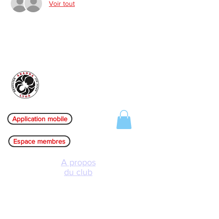
Voir tout
Aranha Jiu-jitsu Lyon
Application mobile
Espace membres
A propos
du club
Les clubs
L'équipe