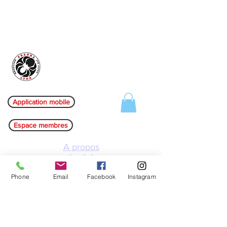
Aranha Jiu-jitsu Lyon
Application mobile
Espace membres
A propos
du club
Les clubs
Phone
Email
Facebook
Instagram
L'équipe
Evènements