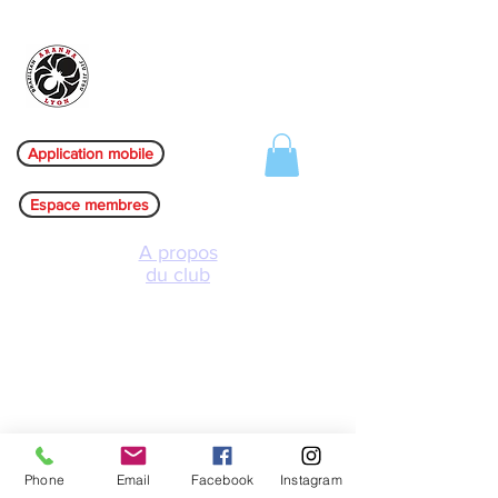
Aranha Jiu-jitsu Lyon
Application mobile
Espace membres
A propos
du club
Les clubs
L'équipe
Evènements
Réglement intérrieur
Phone
Email
Facebook
Instagram
F.A.Q