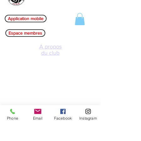
Application mobile
Espace membres
A propos
du club
Les clubs
L'équipe
Evènements
Réglement intérrieur
F.A.Q
Phone
Email
Facebook
Instagram
Boutique en ligne