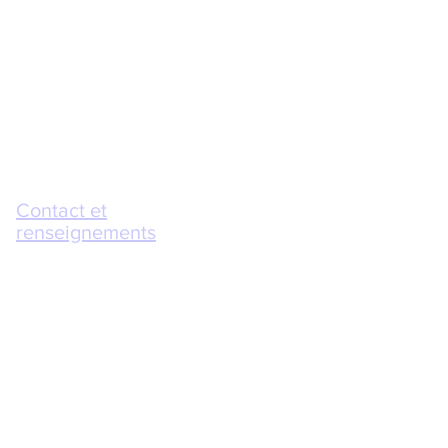
Contact et
renseignements
Contact
flavien1935@gmail.com