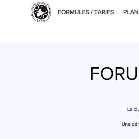
FORMULES / TARIFS
PLAN
FORU
Le cl
Une dém