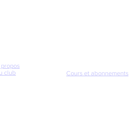
 propos
u club
Cours et abonnements
es clubs
Formules / Tarifs
L'équipe
Planning / réservations