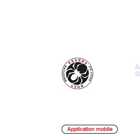
A
d
L
Aranha Jiu-jitsu Lyon
Application mobile