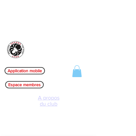
Aranha Jiu-jitsu Lyon
Application mobile
Espace membres
A propos
du club
Les clubs
L'équipe