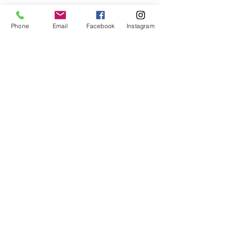
Evènements
Réglement intérrieur
Phone
Email
Facebook
Instagram
F.A.Q
Boutique en ligne
Cours et abonnements
Formules / Tarifs
Planning / réservations
Cours collectifs
Cours particuliers
Cours en ligne
Contact et renseignements